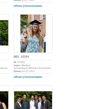
Datum:
14.07.2017
öffnen
|
herunterladen
IMG_10264
ID:
57082
Autor:
Winfried
önbach
Schoenbach,Winfried Schönbach
Datum:
14.07.2017
öffnen
|
herunterladen