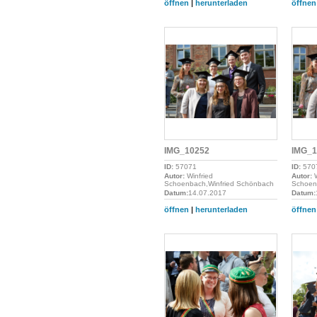
öffnen
|
herunterladen
öffnen
IMG_10252
IMG_1
ID:
57071
ID:
570
Autor:
Winfried
Autor:
W
Schoenbach,Winfried Schönbach
Schoen
Datum:
14.07.2017
Datum:
öffnen
|
herunterladen
öffnen