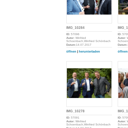
IMG_10284
IMG_1
ID:
57096
ID:
570
Autor:
Winfried
Autor:
W
Schoenbach,Winfried Schönbach
Schoen
Datum:
14.07.2017
Datum:
öffnen
|
herunterladen
öffnen
IMG_10278
IMG_1
ID:
57091
ID:
570
Autor:
Winfried
Autor:
W
Schoenbach,Winfried Schönbach
Schoen