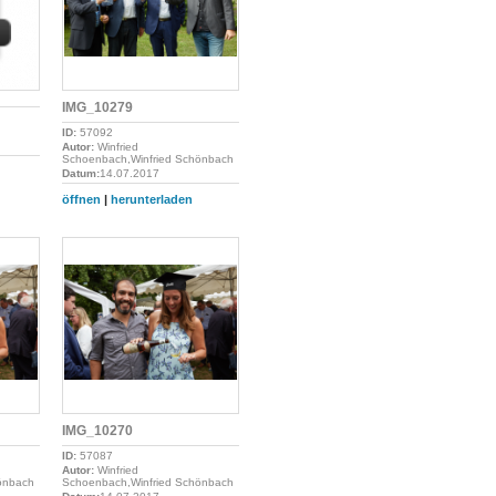
IMG_10279
ID:
57092
Autor:
Winfried
Schoenbach,Winfried Schönbach
Datum:
14.07.2017
öffnen
|
herunterladen
IMG_10270
ID:
57087
Autor:
Winfried
önbach
Schoenbach,Winfried Schönbach