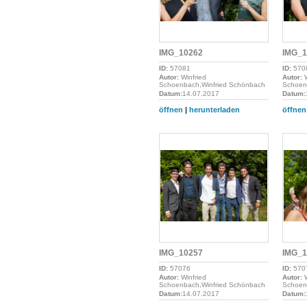
IMG_10262
IMG_1
ID:
57081
ID:
570
Autor:
Winfried
Autor:
W
Schoenbach,Winfried Schönbach
Schoen
Datum:
14.07.2017
Datum:
öffnen
|
herunterladen
öffnen
IMG_10257
IMG_1
ID:
57076
ID:
570
Autor:
Winfried
Autor:
W
Schoenbach,Winfried Schönbach
Schoen
Datum:
14.07.2017
Datum: