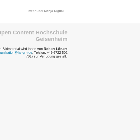
mehr über
Manja Digital
...
pen Content Hochschule
Geisenheim
s Bildmaterial wird Ihnen von
Robert Lönarz
unikation@hs-gm.de
, Telefon: +49 6722 502
701) zur Verfügung gestellt.