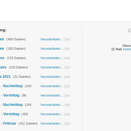
ung:
O
ium
(469 Dateien)
herunterladen...
(zip)
Diese
ium
(190 Dateien)
herunterladen...
(zip)
(E-Mail:
komm
ise
(133 Dateien)
herunterladen...
(zip)
uise
(133 Dateien)
herunterladen...
(zip)
is 2021
(31 Dateien)
herunterladen...
(zip)
 - Nachmittag
(100
herunterladen...
(zip)
- Vormittag
(86
herunterladen...
(zip)
 - Nachmittag
(244
herunterladen...
(zip)
- Vormittag
(402
herunterladen...
(zip)
 - Februar
(411 Dateien)
herunterladen...
(zip)