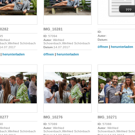
0282
IMG_10281
ID:
Autor:
95
ID:
57094
Datum:
infried
Autor:
Winfried
bach,Winfried Schönbach
Schoenbach,Winfried Schönbach
öffnen
|
herunterladen
14.07.2017
Datum:
14.07.2017
|
herunterladen
öffnen
|
herunterladen
0277
IMG_10276
IMG_10271
90
ID:
57089
ID:
57088
infried
Autor:
Winfried
Autor:
Winfried
bach,Winfried Schönbach
Schoenbach,Winfried Schönbach
Schoenbach,Winfried Sch