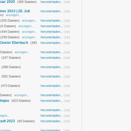
ruar 2020
(365 Dateien)
herunterladen...
(zip)
r 2023 | 28. Juli
herunterladen...
(zip)
en)
anzeigen...
(325 Dateien)
anzeigen...
herunterladen...
(zip)
(0 Dateien)
anzeigen...
herunterladen...
(zip)
(434 Dateien)
anzeigen...
herunterladen...
(zip)
(239 Dateien)
anzeigen...
herunterladen...
(zip)
Kloster Eberbach
(393
herunterladen...
(zip)
 Dateien)
anzeigen...
herunterladen...
(zip)
(247 Dateien)
herunterladen...
(zip)
(288 Dateien)
herunterladen...
(zip)
(591 Dateien)
herunterladen...
(zip)
(473 Dateien)
herunterladen...
(zip)
Dateien)
anzeigen...
herunterladen...
(zip)
ingau
(623 Dateien)
herunterladen...
(zip)
herunterladen...
(zip)
eigen...
herunterladen...
(zip)
adt 2023
(69 Dateien)
herunterladen...
(zip)
nzeigen...
herunterladen...
(zip)