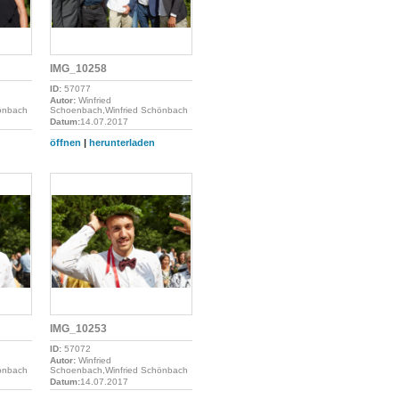
IMG_10258
ID:
57077
Autor:
Winfried
önbach
Schoenbach,Winfried Schönbach
Datum:
14.07.2017
öffnen
|
herunterladen
IMG_10253
ID:
57072
Autor:
Winfried
önbach
Schoenbach,Winfried Schönbach
Datum:
14.07.2017