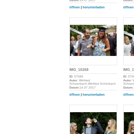
Datum:
14.07.2017
Datum:
öffnen
|
herunterladen
öffnen
IMG_10268
IMG_1
ID:
57086
ID:
570
Autor:
Winfried
Autor:
W
Schoenbach,Winfried Schönbach
Schoen
Datum:
14.07.2017
Datum:
öffnen
|
herunterladen
öffnen