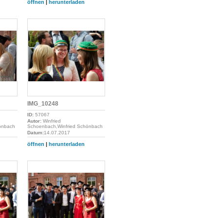
öffnen
|
herunterladen
IMG_10248
ID:
57067
Autor:
Winfried
önbach
Schoenbach,Winfried Schönbach
Datum:
14.07.2017
öffnen
|
herunterladen