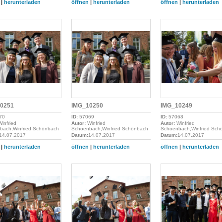
|
herunterladen
öffnen
|
herunterladen
öffnen
|
herunterladen
0251
IMG_10250
IMG_10249
70
ID:
57069
ID:
57068
infried
Autor:
Winfried
Autor:
Winfried
bach,Winfried Schönbach
Schoenbach,Winfried Schönbach
Schoenbach,Winfried Sch
14.07.2017
Datum:
14.07.2017
Datum:
14.07.2017
|
herunterladen
öffnen
|
herunterladen
öffnen
|
herunterladen